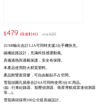
479
$
620
(現省$141)
NT$
2USB輸出合計3.2A可同時支援2台手機快充。
碳纖紋路設計，充滿科技感運動風。
具備過熱與過載保護，安全有保障。
本產品使用防火材質塑料。
產品附雙面背膠，可自由黏貼不占空間。
雪茄頭圓孔插座合計6A可同時使用3台3C用品。
(如 : 行車紀錄器、胎壓偵測器、衛星導航或雷達偵測器
等....)。
雪茄插頭採用100公分延長線設計。