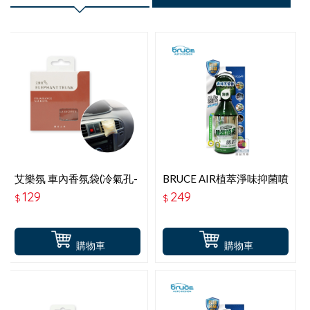
艾樂氛 車內香氛袋(冷氣孔-
BRUCE AIR植萃淨味抑菌噴
室內吊掛2用)-麝香之華(花
霧-無香
129
249
$
$
果麝香調) PW-802
購物車
購物車