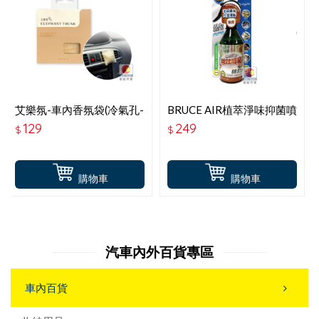
艾樂氛-車內香氛袋(冷氣孔-
BRUCE AIR植萃淨味抑菌噴
室內吊掛2用)-雪松柚茶(柑
霧-柚青
129
249
$
$
橘木質調) PW-801
購物車
購物車
汽車內外百貨專區
車內百貨