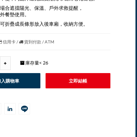
場合遮擋陽光、保溫、戶外求救提醒，
外餐墊使用。
可折疊成長條形放入後車廂，收納方便。
信用卡 /
貨到付款 / ATM
庫存量
< 26
加入購物車
立即結帳