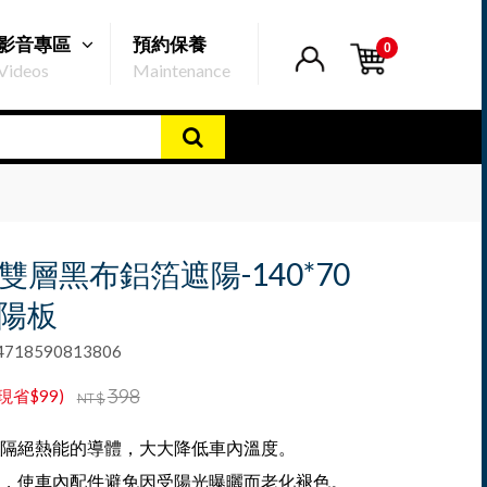
影音專區
預約保養
0
Videos
Maintenance
e 雙層黑布鋁箔遮陽-140*70
遮陽板
18590813806
398
(現省$99)
NT$
隔絕熱能的導體，大大降低車內溫度。
，使車內配件避免因受陽光曝曬而老化褪色。