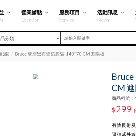
益
營業據點
服務項目
活動訊息
Us
Location
Service
News
Bruce 雙層黑布鋁箔遮陽-140*70 CM 遮陽板
(簾)
Bruc
CM 
商品料號：47
299
$
有效反射及
隔絕紫外線