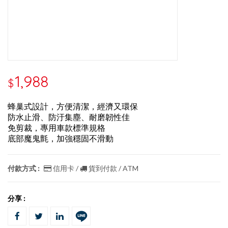
1,988
$
蜂巢式設計，方便清潔，經濟又環保
防水止滑、防汙集塵、耐磨韌性佳
免剪裁，專用車款標準規格
底部魔鬼氈，加強穩固不滑動
付款方式 :
信用卡 /
貨到付款 / ATM
分享 :