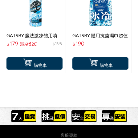
GATSBY 魔法激凍體用噴
GATSBY 體用抗菌濕巾超值
霧-海洋 G-42148
包-極凍冰橙(30枚-包) G-
179
190
199
$
(現省$20)
$
$
13246
購物車
購物車
客服專線