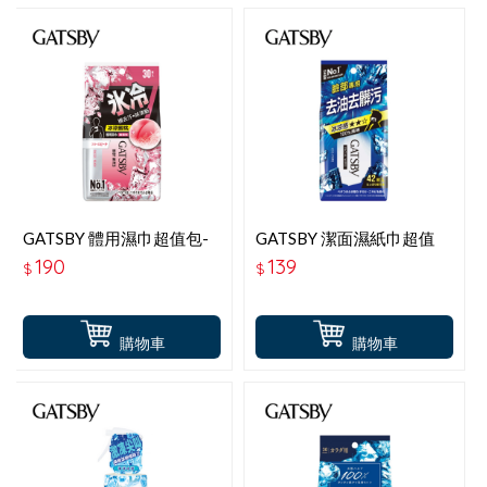
GATSBY 體用濕巾超值包-
GATSBY 潔面濕紙巾超值
冰涼蜜桃(30枚-包) G-
包-冰爽型(42枚-包) G-
190
139
$
$
45977
17255
購物車
購物車