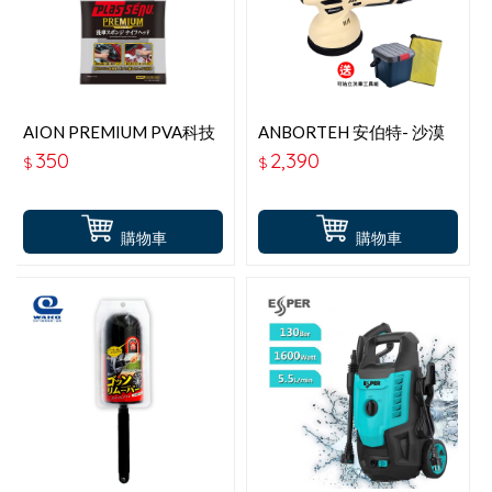
AION PREMIUM PVA科技
ANBORTEH 安伯特- 沙漠
造型洗車綿 714-GY
之鷹無線打蠟機 (ABT-
350
2,390
$
$
D018)-送可站立洗車工具
組
購物車
購物車