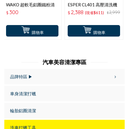
WAKO 超軟毛鋁圈鐵粉清
ESPER CL401 高壓清洗機
潔刷 CS-96
300
2,388
2,999
$
$
(現省$611)
$
購物車
購物車
汽車美容清潔專區
品牌特區 ▶
車身清潔打蠟
輪胎鋁圈清潔
洗車打蠟工具