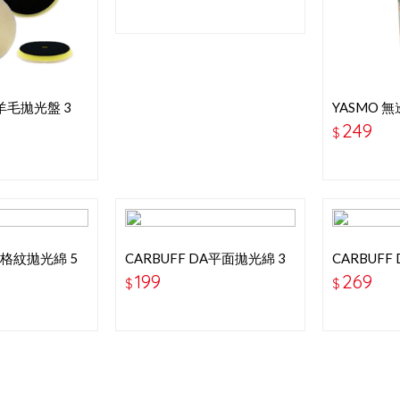
短羊毛拋光盤 3
YASMO 
入-橘
249
$
DA格紋拋光綿 5
CARBUFF DA平面拋光綿 3
CARBUFF
吋-綠色-粗拋
吋-綠色-粗
199
269
$
$