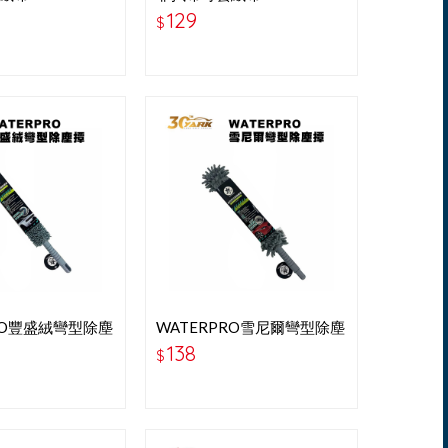
灰色
129
$
RO豐盛絨彎型除塵
WATERPRO雪尼爾彎型除塵
撢
138
$