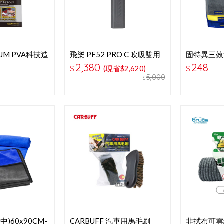
IUM PVA科技造
飛樂 PF52 PRO C 吹吸雙用
固特異三效
-GY
無刷暴力風槍
2,380
248
$
(現省$2,620)
$
5,000
$
)60x90CM-
CARBUFF 汽車用馬毛刷
非拭布可雲絨