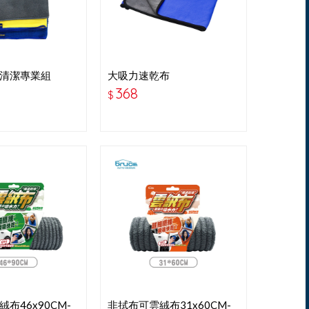
清潔專業組
大吸力速乾布
(大)60*150CM-藍灰 TA-
368
$
D032
布46x90CM-
非拭布可雲絨布31x60CM-