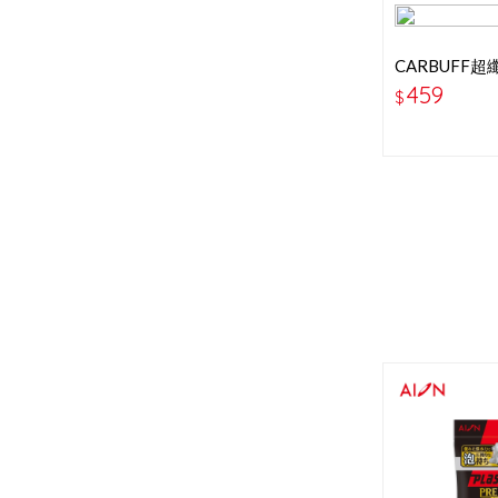
CARBUFF超
8363-40x35
459
$