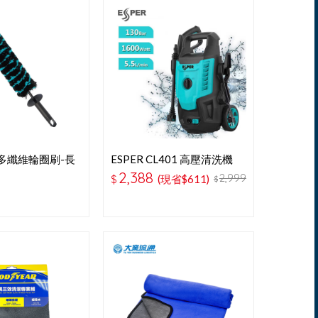
F 多纖維輪圈刷-長
ESPER CL401 高壓清洗機
2,388
2,999
$
(現省$611)
$