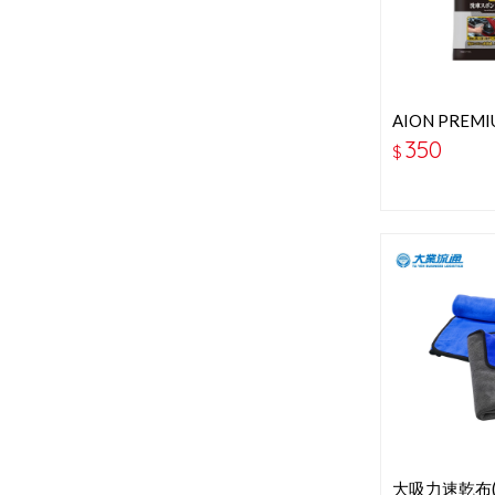
AION PREM
型洗車綿 714
350
$
大吸力速乾布(中