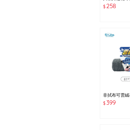
藍灰 TA-D03
258
$
非拭布可雲絨布
灰色
399
$