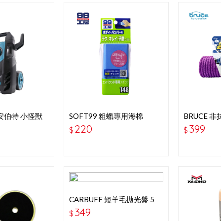
 安伯特 小怪獸
SOFT99 粗蠟專用海棉
BRUCE 
車家兩用
61X160C
220
399
$
$
CARBUFF 短羊毛拋光盤 5
吋-細目-白色
349
$