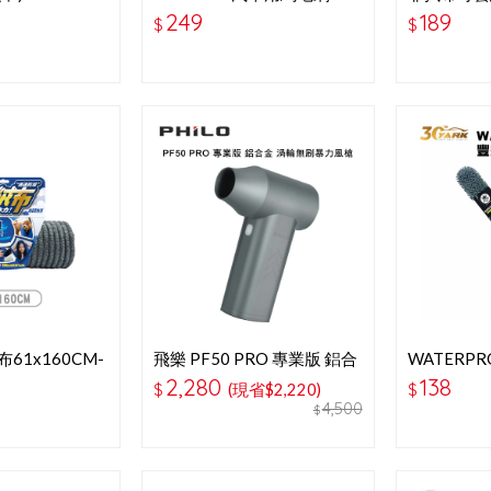
1
MH-8089
灰色
249
189
$
$
61x160CM-
飛樂 PF50 PRO 專業版 鋁合
WATERP
金 渦輪無刷暴力風槍
撢
2,280
138
$
(現省$2,220)
$
4,500
$