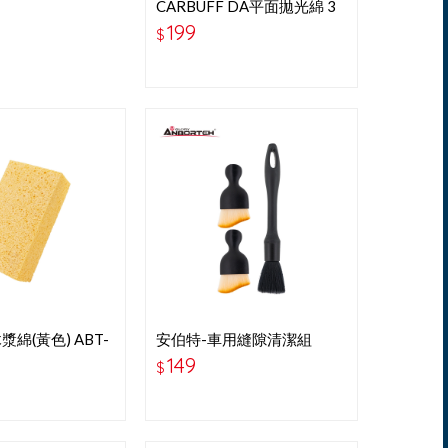
CARBUFF DA平面拋光綿 3
吋-黃色-細拋
199
$
綿(黃色) ABT-
安伯特-車用縫隙清潔組
ABT-D027
149
$