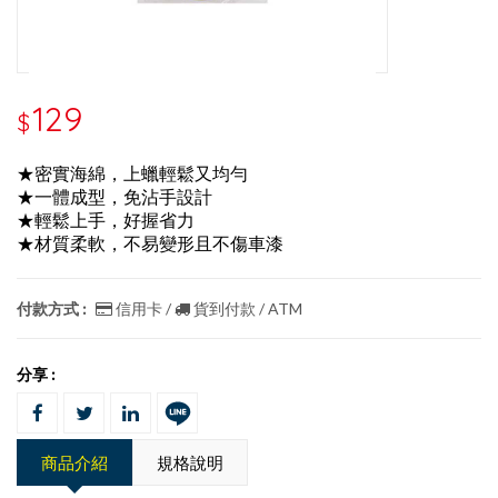
129
$
★密實海綿，上蠟輕鬆又均勻
★一體成型，免沾手設計
★輕鬆上手，好握省力
★材質柔軟，不易變形且不傷車漆
付款方式 :
信用卡 /
貨到付款 / ATM
分享 :
商品介紹
規格說明