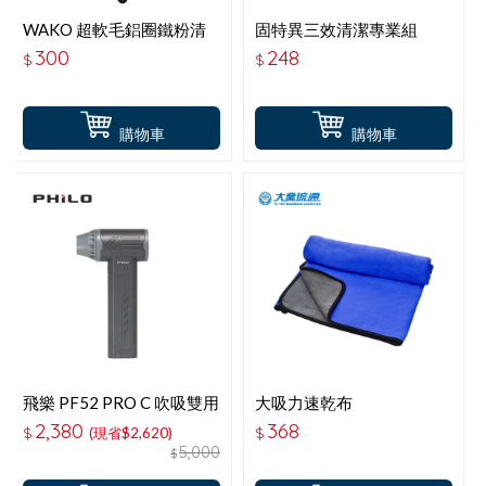
WAKO 超軟毛鋁圈鐵粉清
固特異三效清潔專業組
潔刷 CS-96
300
248
$
$
購物車
購物車
飛樂 PF52 PRO C 吹吸雙用
大吸力速乾布
無刷暴力風槍
(大)60*150CM-藍灰 TA-
2,380
368
$
(現省$2,620)
$
D032
5,000
$