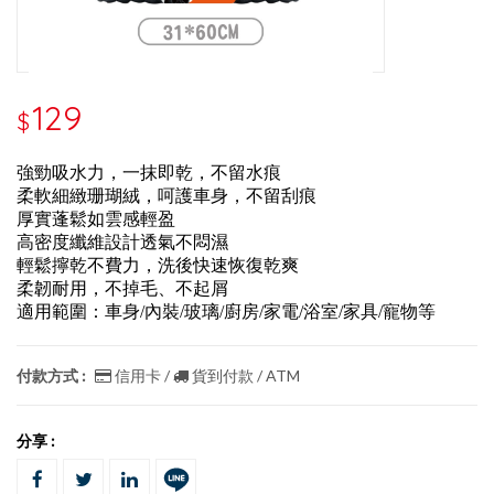
129
$
強勁吸水力，一抹即乾，不留水痕
柔軟細緻珊瑚絨，呵護車身，不留刮痕
厚實蓬鬆如雲感輕盈
高密度纖維設計透氣不悶濕
輕鬆擰乾不費力，洗後快速恢復乾爽
柔韌耐用，不掉毛、不起屑
適用範圍：車身/內裝/玻璃/廚房/家電/浴室/家具/寵物等
付款方式 :
信用卡 /
貨到付款 / ATM
分享 :