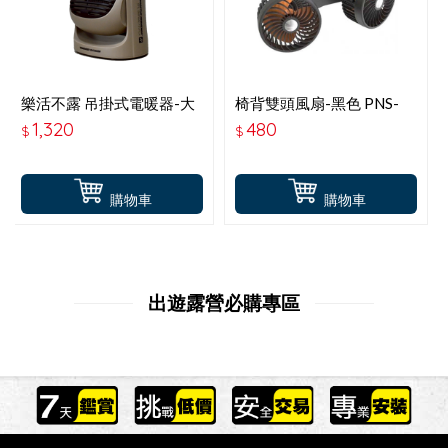
樂活不露 吊掛式電暖器-大
椅背雙頭風扇-黑色 PNS-
地沙-HT-502WS
F202F
1,320
480
$
$
購物車
購物車
出遊露營必購專區