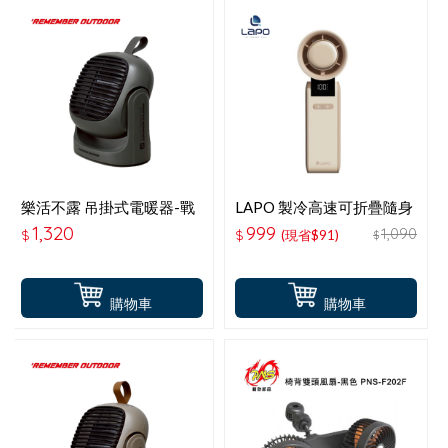
樂活不露 吊掛式電暖器-戰
LAPO 製冷高速可折疊隨身
術綠-HT-502WG
風扇 (奶茶色)
1,320
999
1,090
$
$
(現省$91)
$
購物車
購物車