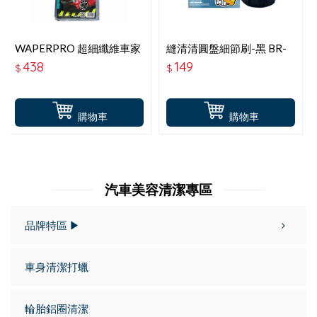
WAPERPRO 超細纖維車家
縫清清圓盤細節刷-黑 BR-
兩用抹布
380660
438
149
$
$
購物車
購物車
汽車美容清潔專區
品牌特區 ▶
車身清潔打蠟
輪胎鋁圈清潔