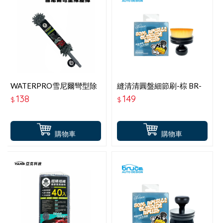
WATERPRO雪尼爾彎型除
縫清清圓盤細節刷-棕 BR-
塵撢
380661
138
149
$
$
購物車
購物車