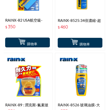
RAINX-82 USA航空級-
RAINX-8525:34倍濃縮-超
SUPER玻璃鍍膜撥水
撥水鍍膜雨刷精 500ML
350
460
$
$
劑-70ML
購物車
購物車
RAINX-89 : 潤克斯-氟素玻
RAINX-8526 玻璃油膜-大
璃鍍膜撥水劑-80ML
燈霧化還原劑(附海