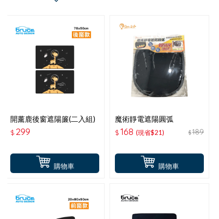
開薰鹿後窗遮陽簾(二入組)
魔術靜電遮陽圓弧
1536448-2PB二入
299
168
189
$
$
(現省$21)
$
36*44CM
購物車
購物車