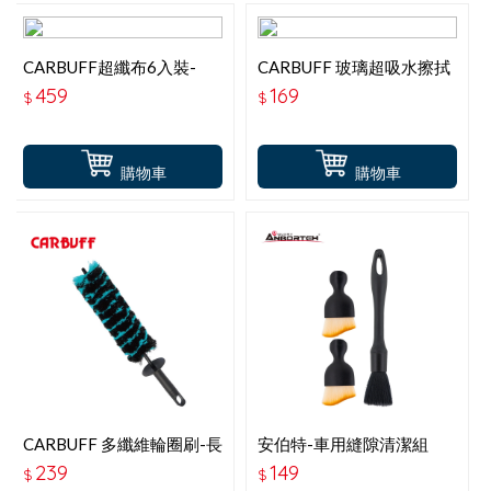
CARBUFF超纖布6入裝-
CARBUFF 玻璃超吸水擦拭
MH-8363-40x35CM
布40x40CM
459
169
$
$
購物車
購物車
CARBUFF 多纖維輪圈刷-長
安伯特-車用縫隙清潔組
41x6.5CM
ABT-D027
239
149
$
$