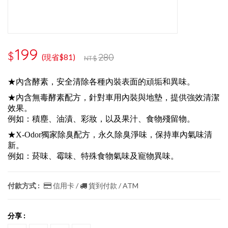
199
$
280
(現省$81)
NT$
★內含酵素，安全清除各種內裝表面的頑垢和異味。
★內含無毒酵素配方，針對車用內裝與地墊，提供強效清潔
效果。
例如：積塵、油漬、彩妝，以及果汁、食物殘留物。
★X-Odor獨家除臭配方，永久除臭淨味，保持車內氣味清
新。
例如：菸味、霉味、特殊食物氣味及寵物異味。
付款方式 :
信用卡 /
貨到付款 / ATM
分享 :