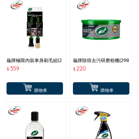
龜牌極限內裝車身刷毛組(2
龜牌除痕去污研磨粗蠟(298
入)- 22.5X3CM(直
公克) T241
359
220
$
$
徑)TW134
購物車
購物車