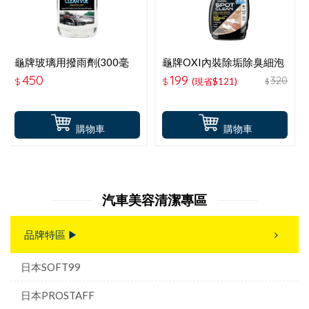
龜牌玻璃用撥雨劑(300毫
龜牌OXI內裝除垢除臭細泡
升)-附贈擦拭布1條 T622
潔劑(473毫升) T249
450
199
320
$
$
(現省$121)
$
購物車
購物車
汽車美容清潔專區
品牌特區 ▶
日本SOFT99
日本PROSTAFF