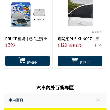
BRUCE 極境冰感 D型雙圈
遮陽簾 PNS-SUN007-L 車
遮陽S-130x71CM
窗遮陽防蚊罩 L(RV車用)2
399
128
199
$
$
(現省$71)
$
入
購物車
購物車
汽車內外百貨專區
車內百貨