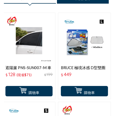
遮陽簾 PNS-SUN007-M 車
BRUCE 極境冰感 D型雙圈
窗遮陽防蚊罩 M(轎車用)2
遮陽L-145x80CM
128
449
199
$
(現省$71)
$
$
入
購物車
購物車