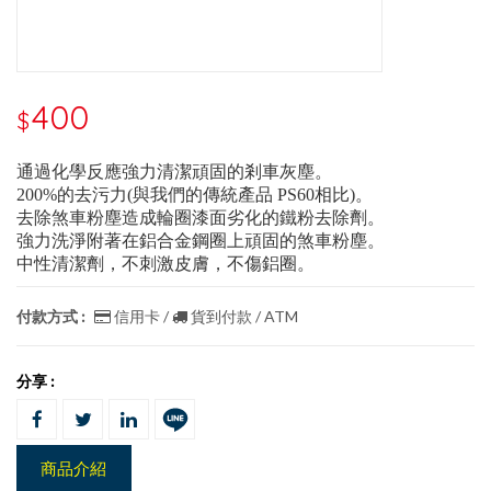
400
$
通過化學反應強力清潔頑固的剎車灰塵。 
200%的去污力(與我們的傳統產品 PS60相比)。
去除煞車粉塵造成輪圈漆面劣化的鐵粉去除劑。
強力洗淨附著在鋁合金鋼圈上頑固的煞車粉塵。
中性清潔劑，不刺激皮膚，不傷鋁圈。
付款方式 :
信用卡 /
貨到付款 / ATM
分享 :
商品介紹