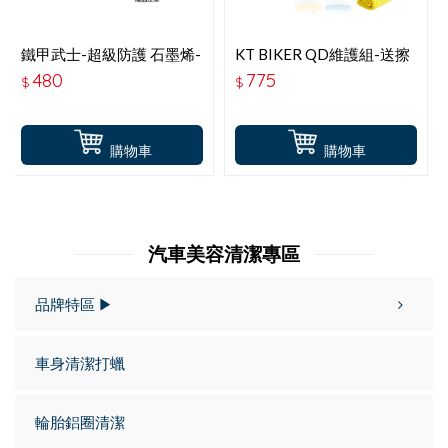
鐵甲武士-超級防護 石墨烯-
KT BIKER QD維護組-送擦
玻璃撥水 鍍膜劑-100ML
拭布
480
775
$
$
購物車
購物車
汽車美容清潔專區
品牌特區 ▶
車身清潔打蠟
輪胎鋁圈清潔