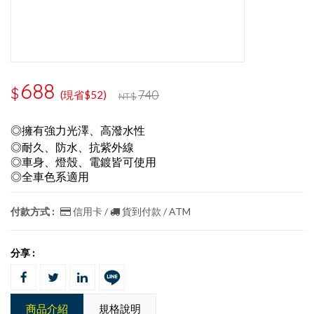
688
$
740
(現省$52)
NT$
◎擁有強力光澤、高潑水性
◎耐久、防水、抗紫外線
◎車身、燈殼、電鍍皆可使用
◎全車色系適用
付款方式 :
信用卡 /
貨到付款 / ATM
分享 :
商品介紹
規格說明