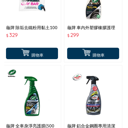
龜牌 除垢去鐵粉用黏土100
龜牌 車內外塑膠橡膠護理
克 T760
液(500毫升) T427
329
299
$
$
購物車
購物車
龜牌 全車身淨亮護膜(500
龜牌 鋁合金鋼圈專用清潔