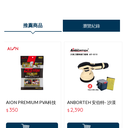
推薦商品
瀏覽紀錄
AION PREMIUM PVA科技
ANBORTEH 安伯特- 沙漠
造型洗車綿 714-GY
之鷹無線打蠟機 (ABT-
350
2,390
$
$
D018)-送可站立洗車工具
組