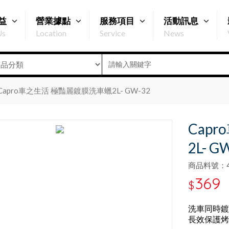
益
營業據點
服務項目
活動訊息
Us
Location
Service
News
Capro車之生活 極豔麗鍍膜洗車蠟2L- GW-32
Cap
2L- G
商品料號：47
369
$
洗車同時鍍
長效保護烤