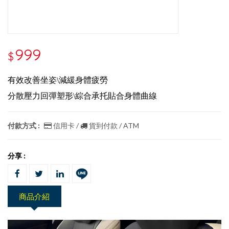
999
$
有效改善坐姿\
減緩身體疲勞
分散壓力回彈塑形\
綜合承托貼合身體曲線
付款方式 :
信用卡 /
貨到付款 / ATM
分享 :
商品介紹