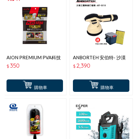
AION PREMIUM PVA科技
ANBORTEH 安伯特- 沙漠
造型洗車綿 714-GY
之鷹無線打蠟機 (ABT-
350
2,390
$
$
D018)-送可站立洗車工具
組
購物車
購物車