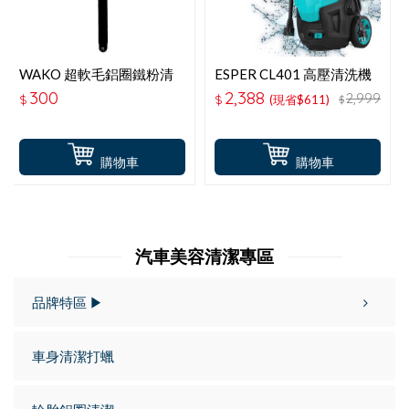
WAKO 超軟毛鋁圈鐵粉清
ESPER CL401 高壓清洗機
潔刷 CS-96
300
2,388
2,999
$
$
(現省$611)
$
購物車
購物車
汽車美容清潔專區
品牌特區 ▶
車身清潔打蠟