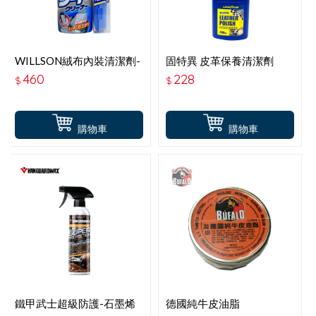
WILLSON絨布內裝清潔劑-
固特異 皮革保養清潔劑
W02058
700ML
460
228
$
$
購物車
購物車
鐵甲武士超級防護-石墨烯
德國純牛皮油脂