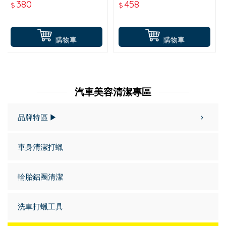
內飾皮革護膜劑-473ML
380
458
$
$
購物車
購物車
汽車美容清潔專區
品牌特區 ▶
車身清潔打蠟
輪胎鋁圈清潔
洗車打蠟工具