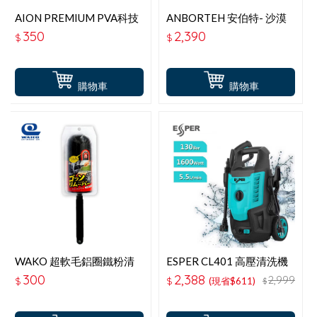
AION PREMIUM PVA科技
ANBORTEH 安伯特- 沙漠
造型洗車綿 714-GY
之鷹無線打蠟機 (ABT-
350
2,390
$
$
D018)-送可站立洗車工具
組
購物車
購物車
WAKO 超軟毛鋁圈鐵粉清
ESPER CL401 高壓清洗機
潔刷 CS-96
300
2,388
2,999
$
$
(現省$611)
$