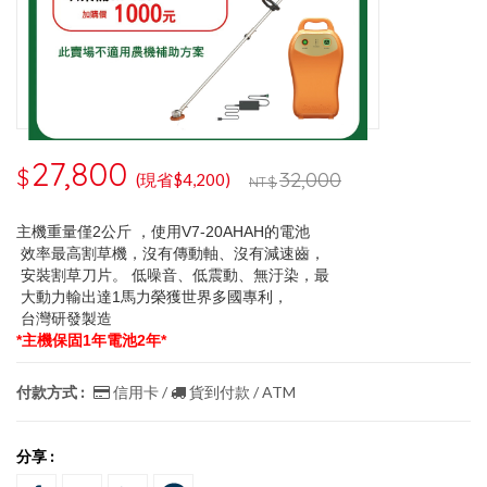
27,800
$
32,000
(現省$4,200)
NT$
主機重量僅2公斤 ，使用V7-20AHAH的電池
效率最高割草機，沒有傳動軸、沒有減速齒，
安裝割草刀片。 低噪音、低震動、無汙染，最
大動力輸出達1馬力榮獲世界多國專利，
台灣研發製造
*主機保固1年電池2年*
付款方式 :
信用卡 /
貨到付款 / ATM
分享 :