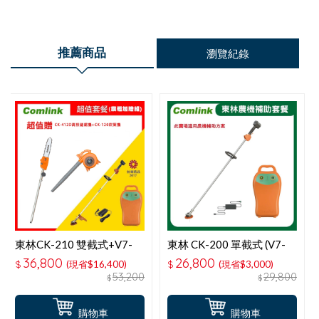
推薦商品
瀏覽紀錄
東林CK-210 雙截式+V7-
東林 CK-200 單截式 (V7-
30AH電池- 旗艦加贈組
30AH高動力電池＋充電器)
36,800
26,800
$
(現省$16,400)
$
(現省$3,000)
電動割草機-適用農機補助
53,200
29,800
$
$
購物車
購物車