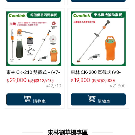
東林 CK-210 雙截式＋(V7-
東林 CK-200 單截式 (V8-
20AH高動力電池＋充電器)
15AH高動力電池＋充電器)
29,800
19,800
$
(現省$12,910)
$
(現省$2,000)
超值優惠活動套餐
電動割草機-適用農機補助
42,710
21,800
$
$
購物車
購物車
東林割草機專區