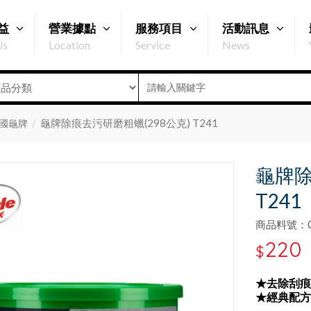
益
營業據點
服務項目
活動訊息
Us
Location
Service
News
龜牌除痕去污研磨粗蠟(298公克) T241
國龜牌
龜牌除
T241
商品料號：00
220
$
★去除刮痕
★經典配方