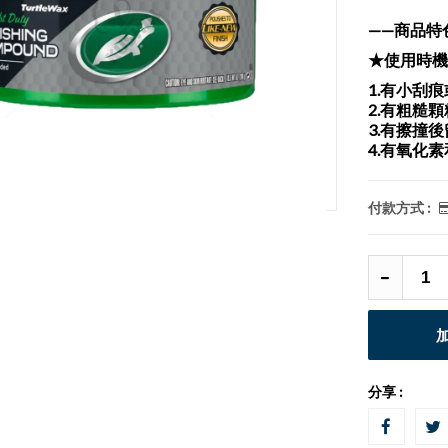
——商品特
★使用時機
1.有小刮
2.有粗糙
3.有擦撞
4.有氧化
付款方式 :
分享 :