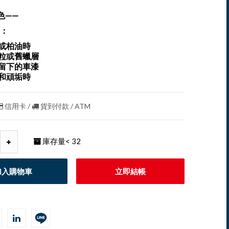
色——
：
痕或柏油時
顆粒或舊蠟層
後留下的車漆
素和頑垢時
信用卡 /
貨到付款 / ATM
庫存量
< 32
加入購物車
立即結帳