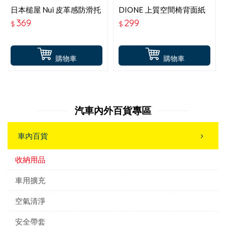
日本槌屋 Nui 皮革感防滑托
DIONE 上質空間椅背面紙
盤PF-470 止滑托盤
收納袋
369
299
$
$
購物車
購物車
汽車內外百貨專區
車內百貨
收納用品
車用擴充
空氣清淨
安全帶套