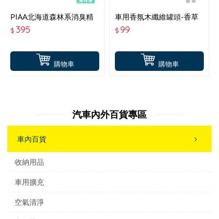
PIAA北海道森林系消臭精
車用香氛木纖維罐頭-香草
油 薄荷香 KK-TD2
395
99
$
$
購物車
購物車
汽車內外百貨專區
車內百貨
收納用品
車用擴充
空氣清淨