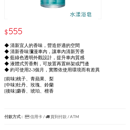
555
$
◆ 清新宜人的香味，營造舒適的空間
◆ 清新香味瀰漫車內，讓車內清新芳香
◆ 藍綠色透明外觀設計，提升車內質感
◆ 液體式芳香劑，可放置再置杯架或門邊
◆ 約可使用2-3個月，實際依使用環境而有差異
[前味]桃子、青蘋果、梨
[中味]牡丹、玫瑰、鈴蘭
[後味]麝香、琥珀、檀香
付款方式 :
信用卡 /
貨到付款 / ATM