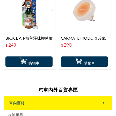
BRUCE AIR植萃淨味抑菌噴
CARMATE IRODORI 冷氣
霧-柚青
孔消臭芳香劑 H1853 溫和
249
290
$
$
梨香
購物車
購物車
汽車內外百貨專區
車內百貨
收納用品