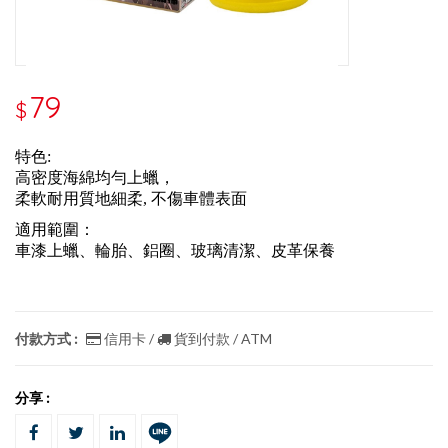
79
$
特色:
高密度海綿均勻上蠟，
柔軟耐用質地細柔, 不傷車體表面
適用範圍：
車漆上蠟、輪胎、鋁圈、玻璃清潔、皮革保養
付款方式 :
信用卡 /
貨到付款 / ATM
分享 :