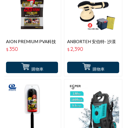
AION PREMIUM PVA科技
ANBORTEH 安伯特- 沙漠
造型洗車綿 714-GY
之鷹無線打蠟機 (ABT-
350
2,390
$
$
D018)-送可站立洗車工具
組
購物車
購物車