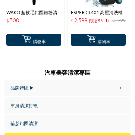
WAKO 超軟毛鋁圈鐵粉清
ESPER CL401 高壓清洗機
潔刷 CS-96
300
2,388
2,999
$
$
(現省$611)
$
購物車
購物車
汽車美容清潔專區
品牌特區 ▶
車身清潔打蠟
輪胎鋁圈清潔