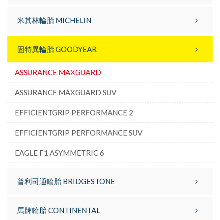
米其林輪胎 MICHELIN
固特異輪胎 GOODYEAR
ASSURANCE MAXGUARD
ASSURANCE MAXGUARD SUV
EFFICIENTGRIP PERFORMANCE 2
EFFICIENTGRIP PERFORMANCE SUV
EAGLE F1 ASYMMETRIC 6
普利司通輪胎 BRIDGESTONE
馬牌輪胎 CONTINENTAL