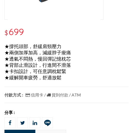
699
$
★撐托頭部，舒緩肩頸壓力
★兩側加厚加高，減緩脖子痠痛
★透氣不悶熱，慢回彈記憶枕芯
★背部止滑設計，行進間不滑落
★卡扣設計，可任意調枕鬆緊
★緩解開車疲勞，舒適放鬆
付款方式 :
信用卡 /
貨到付款 / ATM
分享 :