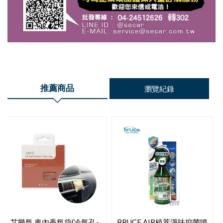
推薦商品
瀏覽紀錄
艾樂氛 車內香氛袋(冷氣孔-
BRUCE AIR植萃淨味抑菌噴