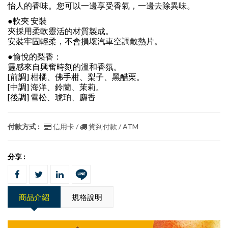
怡人的香味。您可以一邊享受香氣，一邊去除異味。
●軟夾 安裝
夾採用柔軟靈活的材質製成。
安裝牢固輕柔，不會損壞汽車空調散熱片。
●愉悅的梨香：
靈感來自興奮時刻的溫和香氛。
[前調] 柑橘、佛手柑、梨子、黑醋栗。
[中調] 海洋、鈴蘭、茉莉。
[後調] 雪松、琥珀、麝香
付款方式 :
信用卡 /
貨到付款 / ATM
分享 :
商品介紹
規格說明