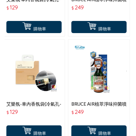
室內吊掛2用)-麝香之華(花
霧-無香
129
249
$
$
果麝香調) PW-802
購物車
購物車
艾樂氛-車內香氛袋(冷氣孔-
BRUCE AIR植萃淨味抑菌噴
室內吊掛2用)-雪松柚茶(柑
霧-柚青
129
249
$
$
橘木質調) PW-801
購物車
購物車