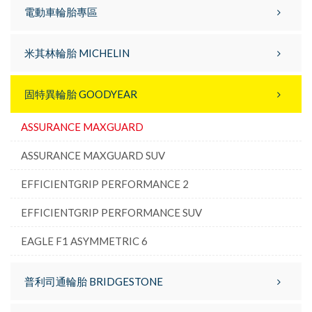
電動車輪胎專區
米其林輪胎 MICHELIN
固特異輪胎 GOODYEAR
ASSURANCE MAXGUARD
ASSURANCE MAXGUARD SUV
EFFICIENTGRIP PERFORMANCE 2
EFFICIENTGRIP PERFORMANCE SUV
EAGLE F1 ASYMMETRIC 6
普利司通輪胎 BRIDGESTONE