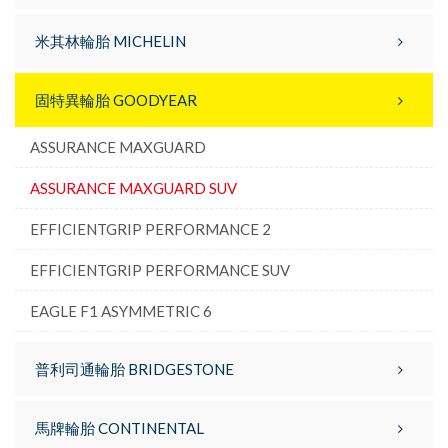
米其林輪胎 MICHELIN
固特異輪胎 GOODYEAR
ASSURANCE MAXGUARD
ASSURANCE MAXGUARD SUV
EFFICIENTGRIP PERFORMANCE 2
EFFICIENTGRIP PERFORMANCE SUV
EAGLE F1 ASYMMETRIC 6
普利司通輪胎 BRIDGESTONE
馬牌輪胎 CONTINENTAL