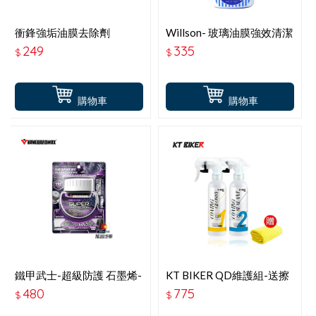
衝鋒強垢油膜去除劑
Willson- 玻璃油膜強效清潔
劑400ml
249
335
$
$
購物車
購物車
鐵甲武士-超級防護 石墨烯-
KT BIKER QD維護組-送擦
玻璃撥水 鍍膜劑-100ML
拭布
480
775
$
$