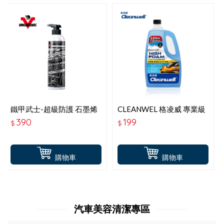
鐵甲武士-超級防護 石墨烯
CLEANWEL 格凌威 專業級
塑橡膠還原劑 473ML
超濃密泡沫洗車精 2.2L
390
199
$
$
購物車
購物車
汽車美容清潔專區