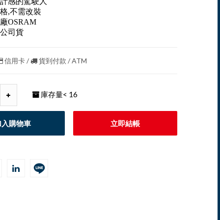
計感的駕駛人
格,不需改裝
廠OSRAM
公司貨
信用卡 /
貨到付款 / ATM
庫存量
< 16
加入購物車
立即結帳