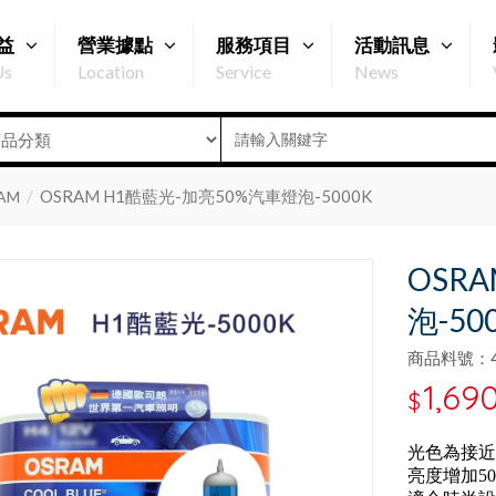
益
營業據點
服務項目
活動訊息
Us
Location
Service
News
OSRAM H1酷藍光-加亮50%汽車燈泡-5000K
AM
OSR
泡-50
商品料號：40
1,69
$
光色為接近白
亮度增加5