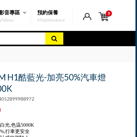
影音專區
預約保養
0
Videos
Maintenance
AM H1酷藍光-加亮50%汽車燈
00K
52899988972
0
光,色温5000K
0%,行車更安全