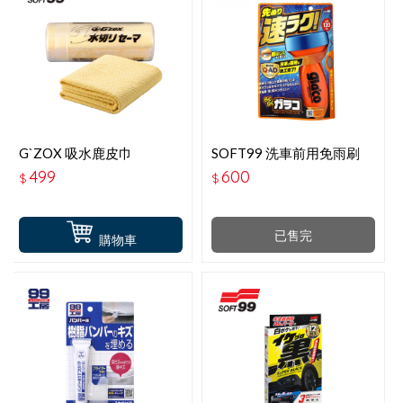
G`ZOX 吸水鹿皮巾
SOFT99 洗車前用免雨刷
(43*32.5公分)鍍膜車適用
344
499
600
$
$
已售完
購物車