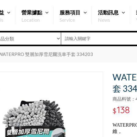
益
營業據點
服務項目
活動訊息
Us
Location
Service
News
WATERPRO 雙層加厚雪尼爾洗車手套 334203
WAT
套 33
商品料號：47
138
$
WATER
維，