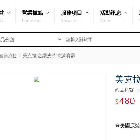
益
營業據點
服務項目
活動訊息
Us
Location
Service
News
美克拉 金鑽皮革清潔噴霧
國美克拉
美克拉
商品料號：07
480
$
※美國原裝