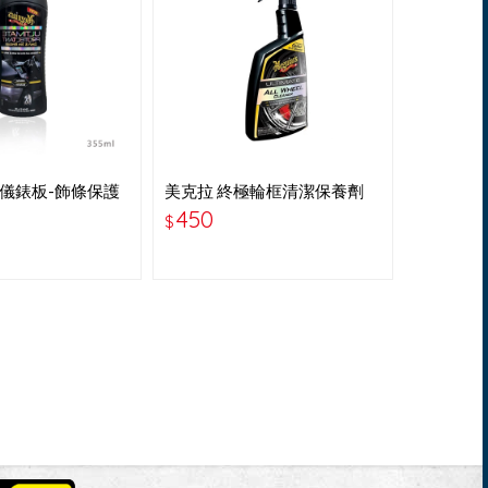
極儀錶板-飾條保護
美克拉 終極輪框清潔保養劑
512
G180124
450
$