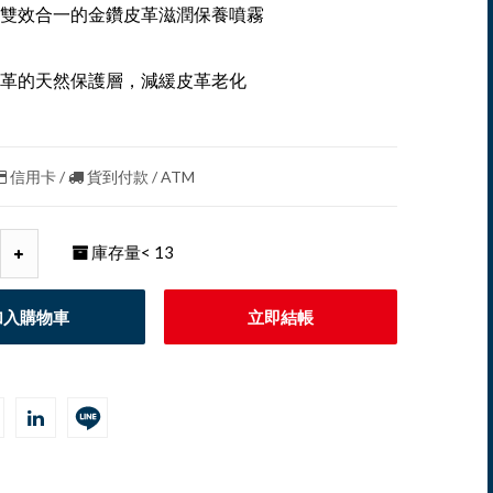
養雙效合一的金鑽皮革滋潤保養噴霧
革的天然保護層，減緩皮革老化
信用卡 /
貨到付款 / ATM
庫存量
< 13
加入購物車
立即結帳