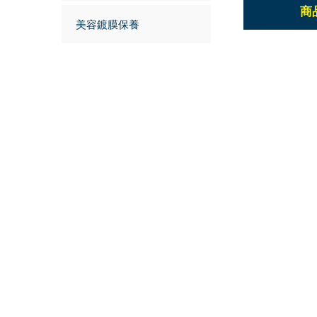
商
美容鍍膜保養