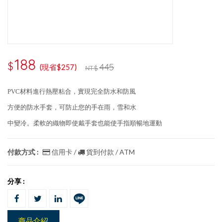
188
$
445
(現省$257)
NT$
PVC材料進行熱壓粘合，實現完全防水和防風
方便的防水手套，可防止您的手在雨，雪和水
中變冷。
柔軟的織物即使戴手套也能使手指順暢地運動
付款方式 :
信用卡 /
貨到付款 / ATM
分享 :
商品介紹