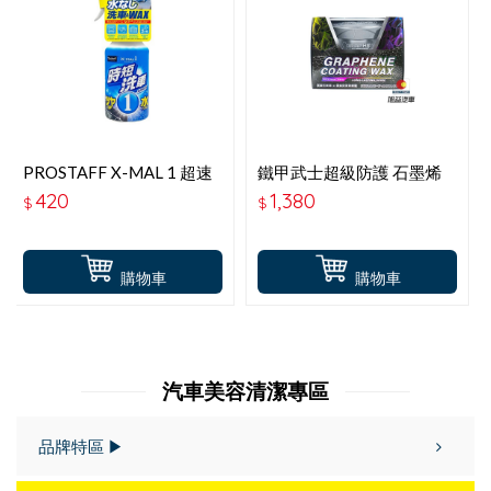
PROSTAFF X-MAL 1 超速
鐵甲武士超級防護 石墨烯
洗車清潔蠟 S224
鍍膜車蠟 全車色系-150G
420
1,380
$
$
B3001
購物車
購物車
汽車美容清潔專區
品牌特區 ▶