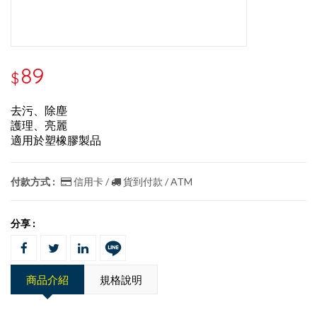
89
$
去污、除塵
護理、亮麗
適用於塑橡膠製品
付款方式 :
信用卡 /
貨到付款 / ATM
分享 :
商品介紹
規格說明