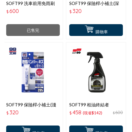
SOFT99 洗車前用免雨刷
SOFT99 保險桿小補土(深
344
色車用)
600
320
$
$
已售完
購物車
SOFT99 保險桿小補土(淺
SOFT99 柏油終結者
色車用)
320
458
600
$
$
(現省$142)
$