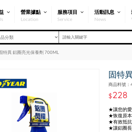
益
營業據點
服務項目
活動訊息
Us
Location
Service
News
固特異 鋁圈亮光保養劑 700ML
固特異
商品料號：47
228
$
★讓您的愛
★恢復原本
★有效抵抗
★讓鋁圈長