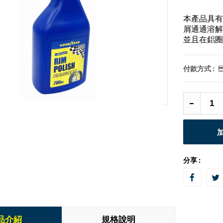
本產品具有
屑通通溶解
並且在鋁圈
付款方式 :
分享 :
品介紹
規格說明