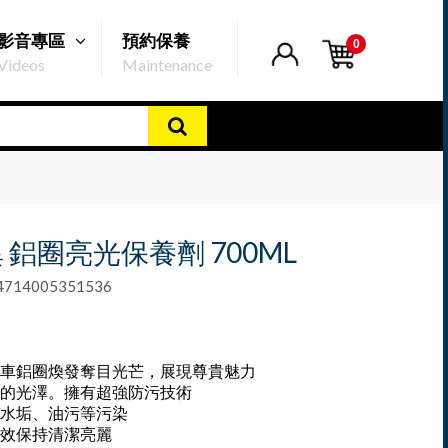
影音專區
預約保養
0
Videos
Maintenance
 鋁圈亮光保養劑 700ML
14005351536
車鋁圈煥發奪目光芒，展現尊貴魅力
的光澤。擁有超強防污技術
水垢、油污等污染
效保持清潔亮麗