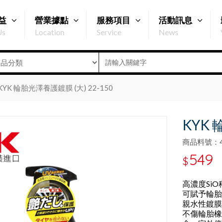
益
營業據點
服務項目
活動訊息
Us
Location
Service
News
KYK 輪胎光澤養護鍍膜 (大) 22-150
KYK 
商品料號：49
549
$
高濃度Si
可賦予輪胎
親水性鍍膜
不傷輪胎橡