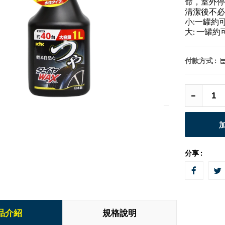
命，室外停
清潔後不必
小:一罐約可
大: 一罐約
付款方式 :
分享 :
品介紹
規格說明