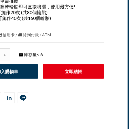
車最推薦
擦乾輪胎即可直接噴灑，使用最方便!
施作20次 (共80個輪胎)
可施作40次 (共160個輪胎)
信用卡 /
貨到付款 / ATM
庫存量
< 6
加入購物車
立即結帳