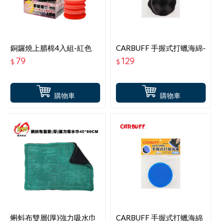
銅鑼燒上腊棉4入組-紅色
CARBUFF 手握式打蠟海綿-
BR-380637
波浪款-深灰
79
129
$
$
購物車
購物車
蝌蚪布雙層(厚)強力吸水巾
CARBUFF 手握式打蠟海綿