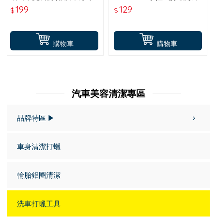
40*60CM
平面款-藍色
199
129
$
$
購物車
購物車
汽車美容清潔專區
品牌特區 ▶
車身清潔打蠟
輪胎鋁圈清潔
洗車打蠟工具