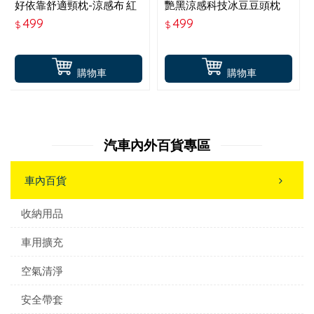
好依靠舒適頸枕-涼感布 紅
艷黑涼感科技冰豆豆頭枕
HY-573-R
499
499
$
$
購物車
購物車
汽車內外百貨專區
車內百貨
收納用品
車用擴充
空氣清淨
安全帶套