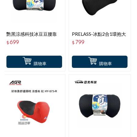
艷黑涼感科技冰豆豆腰靠
PRELASS-冰點2合1環抱大
腰靠休閒睡枕 AI62049
699
799
$
$
購物車
購物車