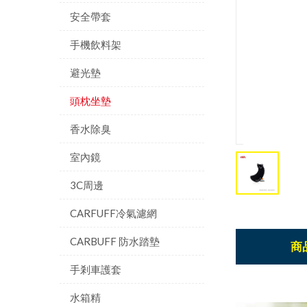
安全帶套
手機飲料架
避光墊
頭枕坐墊
香水除臭
室內鏡
3C周邊
CARFUFF冷氣濾網
CARBUFF 防水踏墊
商
手剎車護套
水箱精