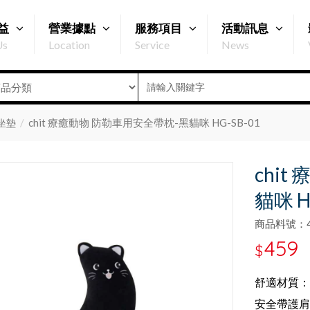
益
營業據點
服務項目
活動訊息
Us
Location
Service
News
chit 療癒動物 防勒車用安全帶枕-黑貓咪 HG-SB-01
坐墊
chi
貓咪 H
商品料號：47
459
$
舒適材質：
安全帶護肩